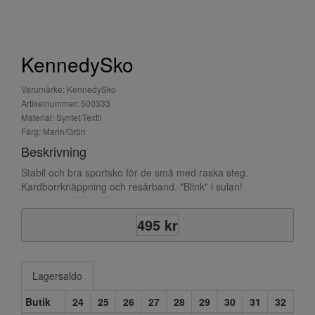
KennedySko
Varumärke: KennedySko
Artikelnummer: 500333
Material: Syntet/Textil
Färg: Marin/Grön
Beskrivning
Stabil och bra sportsko för de små med raska steg.
Kardborrknäppning och resårband. "Blink" i sulan!
495 kr
Lagersaldo
Butik
24
25
26
27
28
29
30
31
32