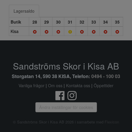
Lagersaldo
Butik
28
29
30
31
32
33
34
35
Kisa
Sandströms Skor i Kisa AB
Storgatan 14, 590 38 KISA, Telefon:
0494 - 100 03
Vanliga frågor
|
Om oss
|
Kontakta oss
|
Öppettider
Ändra inställingar för cookies
© Sandströms Skor i Kisa AB 2026 i samarbete med
Flexicon