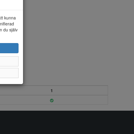
att kunna
nifierad
n du själv
1