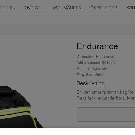
FRITID
ÖVRIGT
VARUMÄRKEN
ÖPPETTIDER
KON
Endurance
Varumärke: Endurance
Artikelnummer: 901074
Material: Nylonväv
Färg: Svart/Grön
Beskrivning
En liten smart/praktisk bag för 
Flera fack, expanderbara. Måt