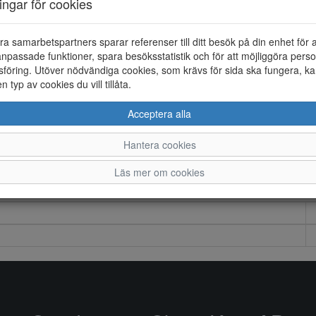
ningar för cookies
ra samarbetspartners sparar referenser till ditt besök på din enhet för 
npassade funktioner, spara besöksstatistik och för att möjliggöra perso
föring. Utöver nödvändiga cookies, som krävs för sida ska fungera, ka
en typ av cookies du vill tillåta.
Acceptera alla
Hantera cookies
Läs mer om cookies