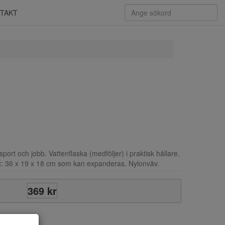
TAKT
sport och jobb. Vattenflaska (medföljer) i praktisk hållare.
t: 36 x 19 x 18 cm som kan expanderas. Nylonväv.
369 kr