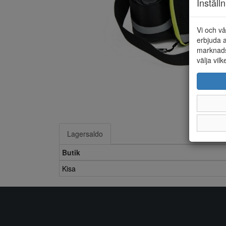
Inställ
Vi och vå
erbjuda a
marknads
välja vilk
Lagersaldo
Butik
Kisa